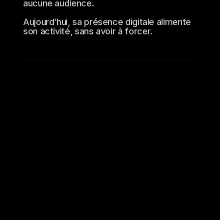
aucune audience. 

Aujourd’hui, sa présence digitale alimente 
son activité, sans avoir à forcer.
Le contexte
Sur Twitter, le compte était à l'arrêt. Plus de 
direction, plus de dynamique.
Thomas avait besoin d'un branding solide, 
aligné avec son offre, et d'une vraie stratégie 
pour prendre la parole, se différencier et 
générer de l'inbound.
Le diagnostic
L'écart était trop fort entre sa légitimité réelle 
et sa présence en ligne.
Aucun actif sur LinkedIn, un compte Twitter 
abandonné, aucun message clair, aucun 