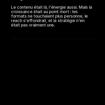
Le contenu était là, l'énergie aussi. Mais la 
croissance était au point mort : les 
formats ne touchaient plus personne, le 
reach s'effondrait, et la stratégie n'en 
était pas vraiment une.
Le contexte
Hoodlife est un média pop culture sur 
Instagram. Le contenu était là, l'énergie aussi, 
la régularité aussi. Mais les résultats ne 
suivaient plus. Le reach s'effondrait semaine 
après semaine, les formats ne touchaient plus 
personne, et la croissance était au point mort.
Mais il manquait deux choses essentielles : une 
stratégie capable de transformer chaque 
publication en levier de croissance, et une 
identité visuelle forte pour s'imposer dans un 
paysage médiatique saturé.