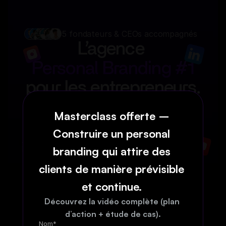
+35 fondateurs & CEOs accompagnés
L’agence 
Personal Branding #1
pour les entrepreneurs.
Qui
veulent
devenir
incontournables.
Masterclass offerte – 
Construire un personal 
branding qui attire des 
clients de manière prévisible 
et continue. 
Découvrez la vidéo complète (plan 
d’action + étude de cas).
Nom*