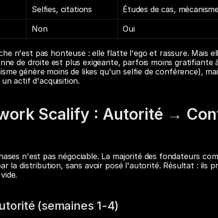
t
Selfies, citations
Études de cas, mécanism
Non
Oui
e n'est pas honteuse : elle flatte l'ego et rassure. Mais ell
onne de droite est plus exigeante, parfois moins gratifiante 
sme génère moins de likes qu'un selfie de conférence), mais 
 un actif d'acquisition.
work Scalify : Autorité → Con
phases n'est pas négociable. La majorité des fondateurs co
r la distribution, sans avoir posé l'autorité. Résultat : ils p
vide.
torité (semaines 1-4)