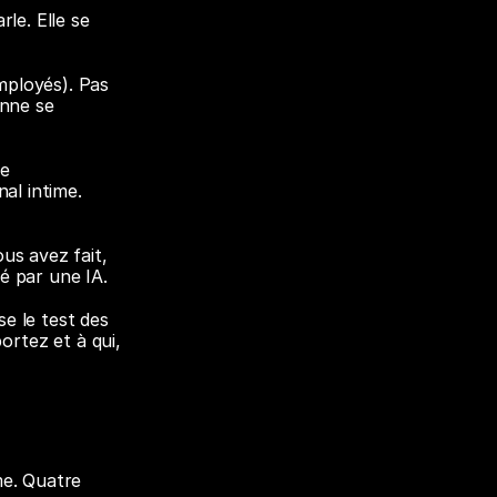
e. Elle se 
ployés). Pas 
nne se 
e 
al intime. 
s avez fait, 
é par une IA.
 le test des 
tez et à qui, 
e. Quatre 