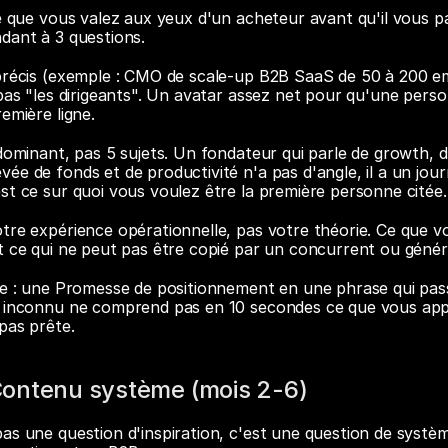
e que vous valez aux yeux d'un acheteur avant qu'il vous parl
dant à 3 questions.
précis (exemple : CMO de scale-up B2B SaaS de 50 à 200 em
 pas "les dirigeants". Un avatar assez net pour qu'une perso
emière ligne.
dominant, pas 5 sujets. Un fondateur qui parle de growth, d
e de fonds et de productivité n'a pas d'angle, il a un journ
st ce sur quoi vous voulez être la première personne citée.
otre expérience opérationnelle, pas votre théorie. Ce que vou
t ce qui ne peut pas être copié par un concurrent ou génér
se : une Promesse de positionnement en une phrase qui passe
n inconnu ne comprend pas en 10 secondes ce que vous appor
pas prête.
ontenu système (mois 2-6)
as une question d'inspiration, c'est une question de systèm