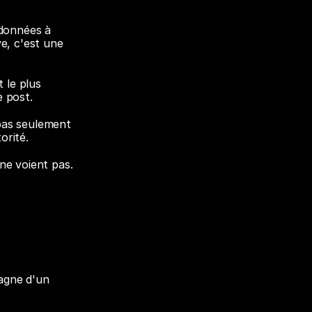
données à 
e, c'est une 
 le plus 
e post.
pas seulement 
orité.
e voient pas. 
agne d'un 