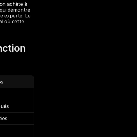
on achète à 
qui démontre 
e experte. Le 
l où cette 
nction 
ss
bués
ées