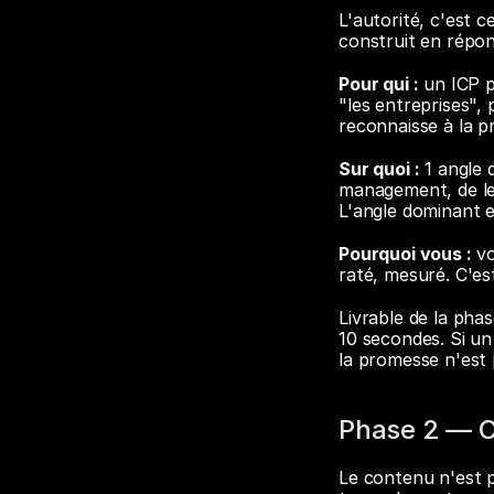
L'autorité, c'est c
construit en répon
Pour qui :
 un ICP 
"les entreprises",
reconnaisse à la pr
Sur quoi :
 1 angle 
management, de levé
L'angle dominant e
Pourquoi vous :
 v
raté, mesuré. C'es
Livrable de la pha
10 secondes. Si u
la promesse n'est 
Phase 2 — C
Le contenu n'est p