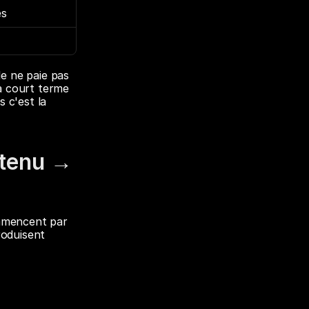
es
e ne paie pas 
à court terme 
c'est la 
tenu → 
mmencent par 
roduisent 