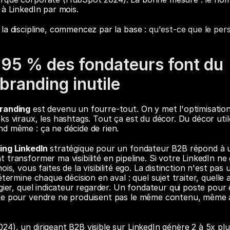
 à LinkedIn par mois.
la discipline, commencez par la base : 
qu'est-ce que le per
95 % des fondateurs font du 
branding inutile
branding
 est devenu un fourre-tout. On y met l'optimisation d
s viraux, les hashtags. Tout ça est du décor. Du décor utile
d même : ça ne décide de rien.
ing LinkedIn
 stratégique pour un fondateur B2B répond à u
 transformer ma visibilité en pipeline. Si votre LinkedIn ne 
is, vous faites de la visibilité ego. La distinction n'est pas u
étermine chaque décision en aval : quel sujet traiter, quelle a
gier, quel indicateur regarder. Un fondateur qui poste pour 
te pour vendre ne produisent pas le même contenu, même 
4), un dirigeant B2B visible sur LinkedIn génère 2 à 5x plus