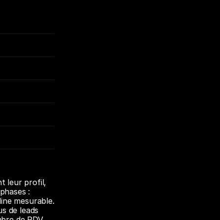
t leur profil, 
phases : 
ine mesurable. 
s de leads 
bre de RDV 