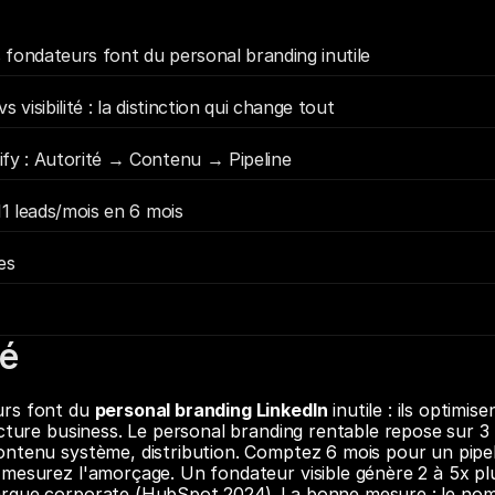
fondateurs font du personal branding inutile
 visibilité : la distinction qui change tout
fy : Autorité → Contenu → Pipeline
11 leads/mois en 6 mois
es
é
rs font du 
personal branding LinkedIn
 inutile : ils optimisen
ecture business. Le personal branding rentable repose sur 3 
ntenu système, distribution. Comptez 6 mois pour un pipel
mesurez l'amorçage. Un fondateur visible génère 2 à 5x plu
rque corporate (HubSpot 2024). La bonne mesure : le nom