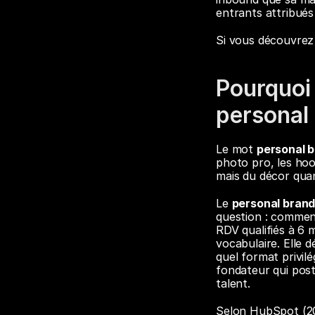
entrants attribués
Si vous découvrez 
Pourquoi 
personal 
Le mot 
personal 
photo pro, les hook
mais du décor quan
Le 
personal brand
question : comment
RDV qualifiés à 6 mo
vocabulaire. Elle d
quel format privilé
fondateur qui pos
talent.
Selon HubSpot (202