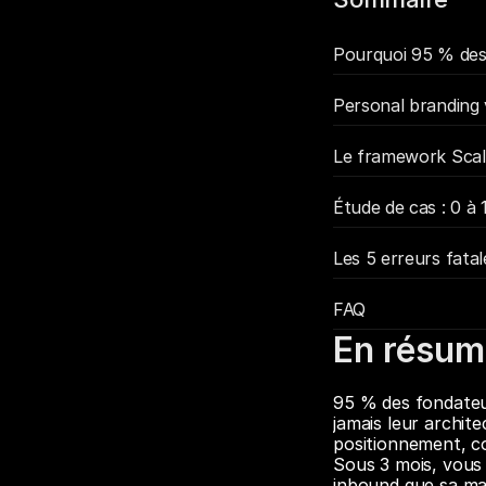
Pourquoi 95 % des 
Personal branding vs
Le framework Scali
Étude de cas : 0 à 
Les 5 erreurs fatal
FAQ
En résum
95 % des fondateu
jamais leur archit
positionnement, co
Sous 3 mois, vous 
inbound que sa ma