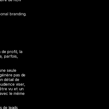
sonal branding
.
e profil, la 
, parfois, 
ne seule 
génère pas de 
n détail de 
udience viser, 
être vu et un 
avec le même 
 de leads 