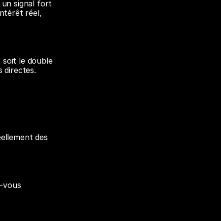
un signal fort 
térêt réel, 
oit le double 
directes. 
ellement des 
-vous 