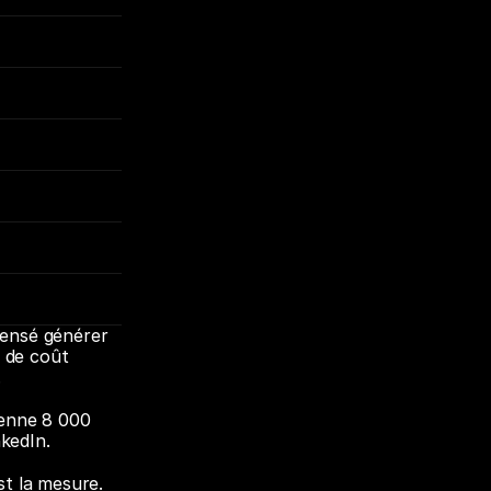
censé générer 
 de coût 
.
enne 8 000 
nkedIn.
t la mesure. 