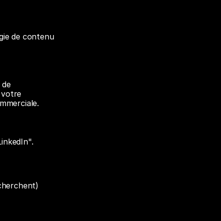
gie de contenu 
de 
votre 
ommerciale.
inkedIn". 
 cherchent)