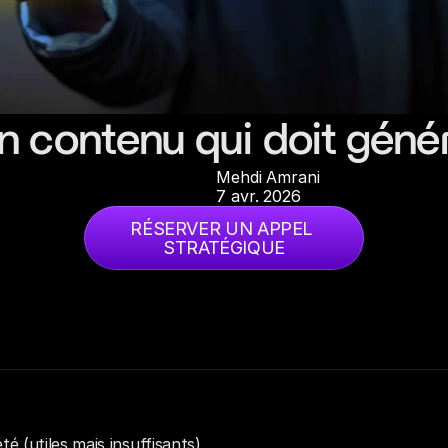
n contenu qui doit géné
Mehdi Amrani
7 avr. 2026
RÉSERVER UN APPEL 
STRATÉGIQUE
té (utiles mais insuffisants)