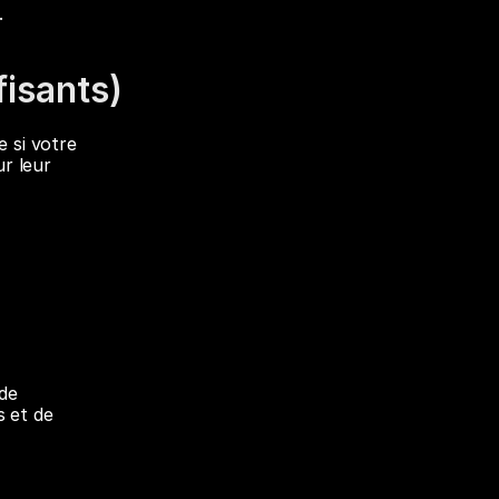
.
fisants)
 si votre 
r leur 
de 
 et de 