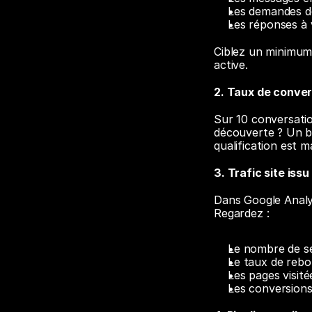
Les demandes d
Les réponses à 
Ciblez un minimum 
active.
2. Taux de conve
Sur 10 conversatio
découverte ? Un bo
qualification est 
3. Trafic site issu
Dans Google Analyti
Regardez :
Le nombre de s
Le taux de rebon
Les pages visité
Les conversions