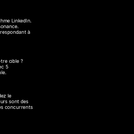
hme LinkedIn. 
sonance. 
respondant à 
e cible ? 
c 5 
le.
ez le 
urs sont des 
es concurrents 